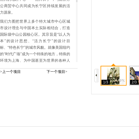
公商贸中心共同成为长宁区持续发展的活
力源泉。
我们力图把世界上多个特大城市中心区城
市设计理念与中国本土实际相结合，打造
国际级中山公园核心区。其宗旨是“以人为
本”的设计思想、“活力长宁”的设计目
标、“特色长宁”的城市风貌。就像美国纽约
的“时代广场”成为一个特殊的地方，特殊的
环境为上海、为中国甚至为世界的各种人
士所向往、所了解。
>上一个项目
下一个项目>
“活力长宁”之一——交通枢纽集散中心。活
1/3
2/3
力之源即大量的人流，是中山公园中心区
的最大优势所在。通过立体交叉的组织方
式，和位于西端的环行商业步行系统，有
效疏散了来自轻轨、地铁的大量瞬时人
流，并使人流有了可以徜徉的悠长空间。
“活力长宁”之二——商业购物中心。以环行
广场商业形成区域商业中心，突破传统规
划对建筑用地界限的限制，空间自由度得
到释放，商业活动潜能得到极致挖掘。同