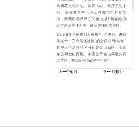
承担着文化中心、体育中心、医疗卫生中
心、高等教育中心等众多城市配套的功
能，而我们项目所在的金山湖片区的规划
定位是以居住为主、商业为辅的发展区。
金山湖片区在规划上采用“一个中心、两条
风光带、三个居住社区”的空间布局结构。
其中三个居住社区分别是金山岛区、金山
东区和金山西区。本案位于金山岛区的西
北片区，规划定位为高档住宅区。
将解构主义建筑理念运用到城市设计，以
>上一个项目
下一个项目>
传统老城的肌理为蓝本，通过一条水街
（Water Street）和六个直通金山河的水广场
（Water Square）,将整个新城纳入金山湖的
肌理。时尚的水广场和韵味十足的老城形
成强烈的对比，产生极具戏剧化的舞台效
果，给人留下过目难忘的强烈的城市印
象。
本案定位于生态环境优美、配套设施完
善、具有丰富文化内涵的集休闲、购物、
商务、酒店、居住与一体的时尚国际社