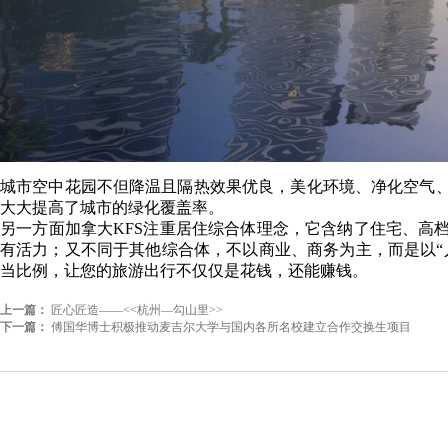
城市空中花园
不但降温且隔热效果
优良，美化环境、净化空气
大大提高了城市的绿化覆盖率。
另一方面加拿大
KFS
注重居住综合体理念，它含纳了住宅、高
有活力；又不同于其他综合体，不以商业、商务为主，而是以“
当比例，让您的旅游出行不仅仅是花钱，还能赚钱。
上一篇：
匠心匠造——<<杭州—勾山里>>
下一篇：
傅国华博士积极推动麦吉尔大学与国内各所名校建立合作交换生项目