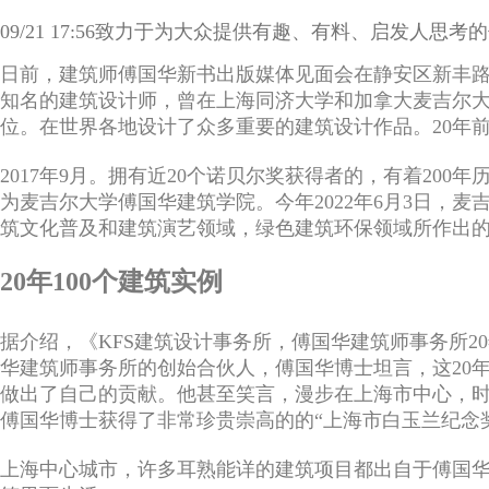
09/21 17:56
致力于为大众提供有趣、有料、启发人思考的
日前，建筑师傅国华新书出版媒体见面会在静安区新丰
知名的建筑设计师，曾在上海同济大学和加拿大麦吉尔
位。在世界各地设计了众多重要的建筑设计作品。
20
年
2017年
9
月。拥有近
20
个诺贝尔奖获得者的，有着
200
年
为麦吉尔大学傅国华建筑学院。今年
2022
年
6
月
3
日，麦
筑文化普及和建筑演艺领域，绿色建筑环保领域所作出
20
年
100
个建筑实例
据介绍，《
KFS
建筑设计事务所，傅国华建筑师事务所
20
华建筑师事务所的创始合伙人，傅国华博士坦言，这
20
做出了自己的贡献。他甚至笑言，漫步在上海市中心，
傅国华博士获得了非常珍贵崇高的的“上海市白玉兰纪念
上海中心城市，许多耳熟能详的建筑项目都出自于傅国