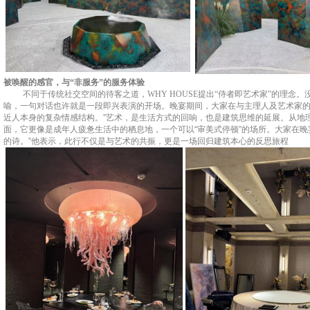
被唤醒的感官，与
“非服务”的服务体验
不同于传统社交空间的待客之道，
WHY HOUSE
提出
“
侍者即艺术家
”
的理念。
喻，一句对话也许就是一段即兴表演的开场。
晚宴期间，
大家
在与主理人及艺术家
近人本身的复杂情感结构。
”
艺术，是生活方式的回响，也是建筑思维的延展
。
从地
面，它更像是成年人疲惫生活中的栖息地，一个可以
“
审美式停顿
”
的场所。
大家在
晚
的诗。
”
他表示，此行不仅是与艺术的共振，更是一场回归建筑本心的反思旅程