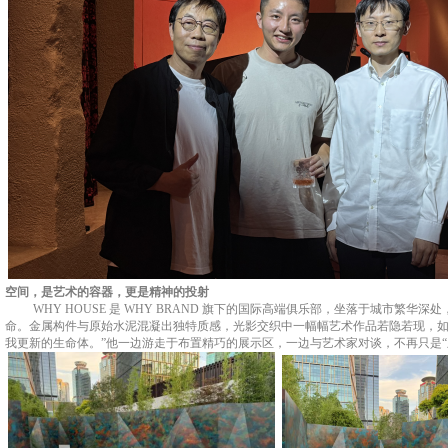
空间，是艺术的容器，更是精神的投射
WHY HOUSE
是
WHY BRAND
旗下的
国际
高端俱乐部，坐落于城市繁华深处
命
。
金属构件与原始水泥混凝出独特质感，光影交织中一幅幅艺术作品若隐若现，
我更新的生命体。
”
他一边游走于布置精巧的展示区，一边与艺术家对谈，不再只是
“