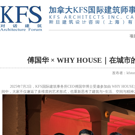
项
傅国华 × WHY HOUSE｜在
发布者：kfsto
2025
年
7
月
2
日
，
KFS
国际建筑事务所
CEO
傅国华
博士
受邀参加由
WHY HOUSE
间中，
大家
不仅邂逅了多维度的艺术形式，也重新思考了建筑与
+
生活、空间与精神